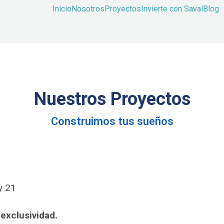
Inicio
Nosotros
Proyectos
Invierte con Saval
Blog
Nuestros Proyectos
Construimos tus sueños
y 21
exclusividad
.