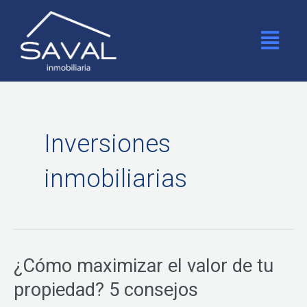
Ir
al
Menú
contenido
Inversiones
inmobiliarias
¿Cómo maximizar el valor de tu
¿Cómo
maximizar
propiedad? 5 consejos
el