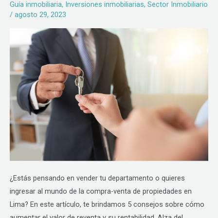
Guía inmobiliaria
,
Inversiones inmobiliarias
,
Sector Inmobiliario
valor
/
agosto 29, 2023
de
tu
propiedad?
5
consejos
¿Estás pensando en vender tu departamento o quieres
ingresar al mundo de la compra-venta de propiedades en
Lima? En este artículo, te brindamos 5 consejos sobre cómo
aumentar el valor de reventa y su rentabilidad. Alza del