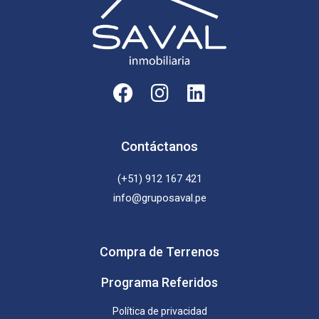
F
I
L
a
n
i
c
s
n
e
t
k
Contáctanos
b
a
e
(+51) 912 167 421
o
g
d
info@gruposaval.pe
o
r
i
k
a
n
m
Compra de Terrenos
Programa Referidos
Política de privacidad