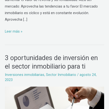
mercado: Aprovecha las tendencias a tu favor El mercado
inmobiliario es cíclico y está en constante evolución.
Aprovecha […]
Leer más »
3 oportunidades de inversión en
3
oportunidades
el sector inmobiliario para ti
de
Inversiones inmobiliarias
,
Sector Inmobiliario
/
agosto 24,
inversión
2023
en
el
sector
inmobiliario