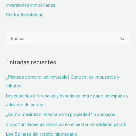
Inversiones inmobiliarias
Sector Inmobiliario
B
u
s
Entradas recientes
c
a
¿Piensas comprar un inmueble? Conoce los impuestos y
r
tributos
p
Descubre las diferencias y beneficios entre pago anticipado y
o
adelanto de cuotas
r
¿Cómo maximizar el valor de tu propiedad? 5 consejos
:
3 oportunidades de inversión en el sector inmobiliario para ti
Los 5 pilares del crédito hipotecario